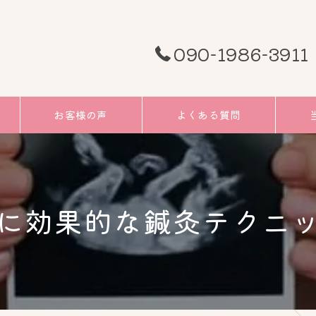
090-1986-3911
お客様の声
よくある質問
頭痛
むく
に効果的な鍼灸テクニ
小顔
リフ
ツボ