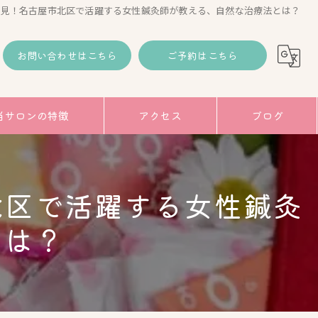
必見！名古屋市北区で活躍する女性鍼灸師が教える、自然な治療法とは？
お問い合わせはこちら
ご予約はこちら
当サロンの特徴
アクセス
ブログ
コラム
北区で活躍する女性鍼灸
み
とは？
トアップ