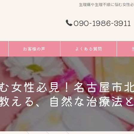
生理痛や生理不順に悩む女性
090-1986-3911
お客様の声
よくある質問
頭痛
む女性必見！名古屋市
むく
教える、自然な治療法
小顔
リフ
ツボ