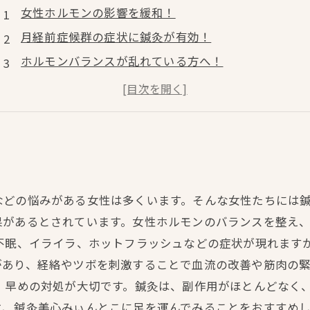
女性ホルモンの影響を緩和！
月経前症候群の症状に鍼灸が有効！
ホルモンバランスが乱れている方へ！
ストレスや不眠に悩む方必見！
女性専門のスタッフが丁寧なカウンセリングを実施！
どの悩みがある女性は多くいます。そんな女性たちには鍼
果があるとされています。女性ホルモンのバランスを整え
や不眠、イライラ、ホットフラッシュなどの症状が現れます
があり、経絡やツボを刺激することで血流の改善や筋肉の
、早めの対処が大切です。鍼灸は、副作用がほとんどなく
は、鍼灸美心みぃんとこに足を運んでみることをおすすめし