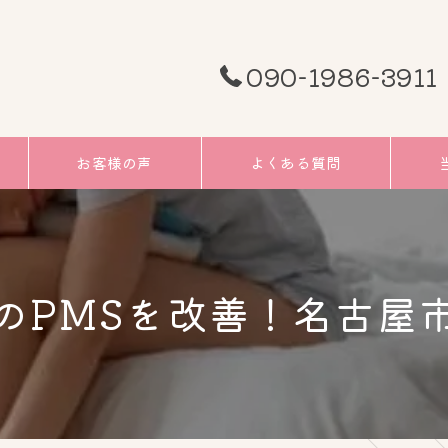
090-1986-3911
お客様の声
よくある質問
頭痛
むく
のPMSを改善！名古屋
小顔
リフ
ツボ