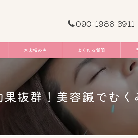
090-1986-3911
お客様の声
よくある質問
頭痛
むく
効果抜群！美容鍼でむく
小顔
リフ
ツボ