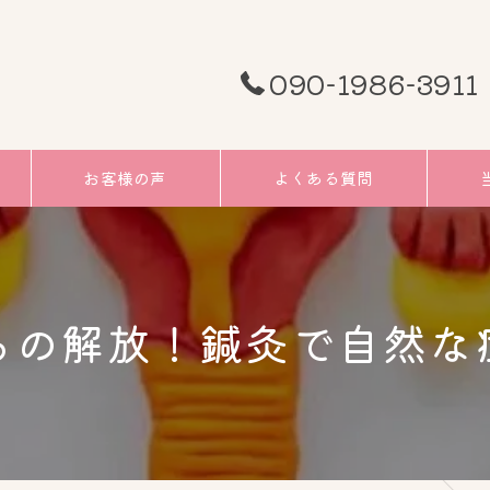
090-1986-3911
お客様の声
よくある質問
頭痛
むく
らの解放！鍼灸で自然な
小顔
リフ
ツボ