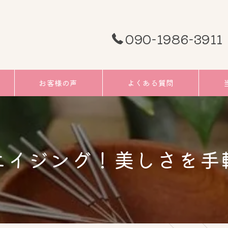
090-1986-3911
お客様の声
よくある質問
頭痛
むく
エイジング！美しさを手
小顔
リフ
ツボ