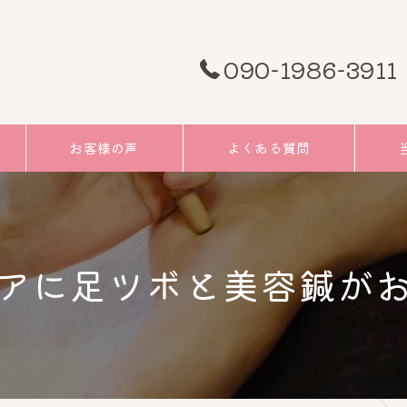
090-1986-3911
お客様の声
よくある質問
頭痛
むく
アに足ツボと美容鍼が
小顔
リフ
ツボ