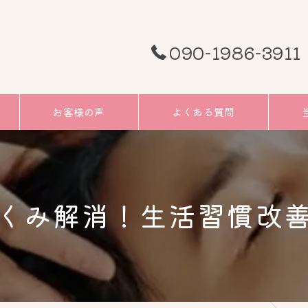
090-1986-3911
お客様の声
よくある質問
頭痛
むく
くみ解消！生活習慣改
小顔
リフ
ツボ