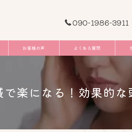
090-1986-3911
お客様の声
よくある質問
頭痛
むく
鍼で楽になる！効果的な
小顔
リフ
ツボ