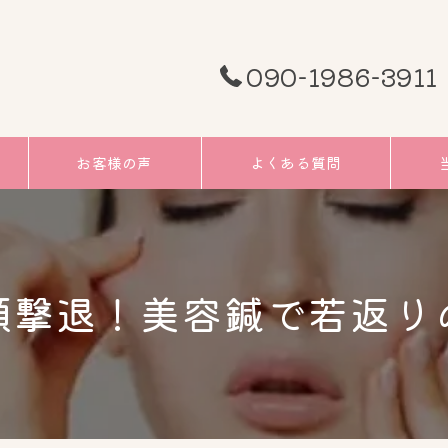
090-1986-3911
お客様の声
よくある質問
頭痛
むく
顔撃退！美容鍼で若返り
小顔
リフ
ツボ