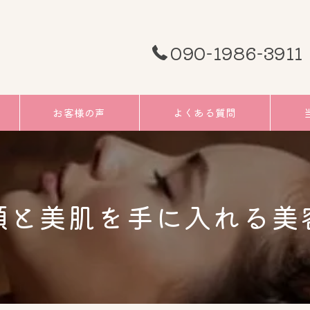
090-1986-3911
お客様の声
よくある質問
頭痛
むく
顔と美肌を手に入れる美
小顔
リフ
ツボ