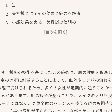
1.
美容鍼とは？その効果と魅力を解説
小顔効果を実感！美容鍼の仕組み
美肌を手に入れるための美容鍼のポイント
施術の流れと注意点：初めての美容鍼体験
美容鍼を続けることで得られるメリット
です。鍼灸の技術を基にしたこの施術は、肌の健康を促進
特定のツボに刺激することによって、血流やリンパの流れ
状態で受けられるため、多くの女性が定期的に通うことが
人気があります。肌の調子が整うことで、メイクのノリも
ローチではなく、身体全体のバランスを整える効果も期待
し、心身の調和が図られることで、自然と美しさが引き出