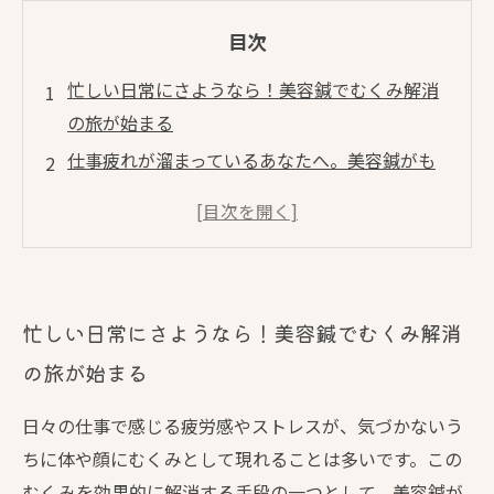
目次
忙しい日常にさようなら！美容鍼でむくみ解消
の旅が始まる
仕事疲れが溜まっているあなたへ。美容鍼がも
たらすリフレッシュ効果
古代からの知恵、美容鍼の基本とその効果を探
る
むくみ解消のための美容鍼、体験談から学ぶ施
忙しい日常にさようなら！美容鍼でむくみ解消
術方法
の旅が始まる
仕事のストレスを軽減！美容鍼で見違えるよう
な顔に
日々の仕事で感じる疲労感やストレスが、気づかないう
日常の疲れを癒すための美容鍼、私の変化をご
ちに体や顔にむくみとして現れることは多いです。この
紹介
むくみを効果的に解消する手段の一つとして、美容鍼が