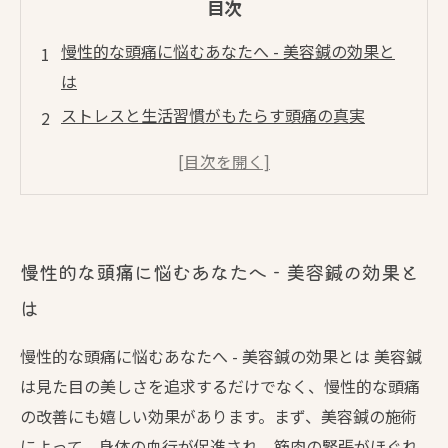
目次
慢性的な頭痛に悩むあなたへ - 美容鍼の効果と
は
ストレスと生活習慣がもたらす頭痛の真実
美容鍼のメカニズム - 頭痛を和らげる仕組みを
解説
施術の流れを知ろう - 美容鍼での頭痛改善体験
実際の体験談 - 美容鍼で変わった私の生活
慢性的な頭痛に悩むあなたへ - 美容鍼の効果と
頭痛を軽減するために今できること - 美容鍼の
は
すすめ
慢性的な頭痛から解放された未来 - 美容鍼で新
慢性的な頭痛に悩むあなたへ - 美容鍼の効果とは 美容鍼
たな一歩を踏み出そう
は見た目の美しさを追求するだけでなく、慢性的な頭痛
の改善にも嬉しい効果があります。まず、美容鍼の施術
によって、身体の血行が促進され、筋肉の緊張がほぐれ