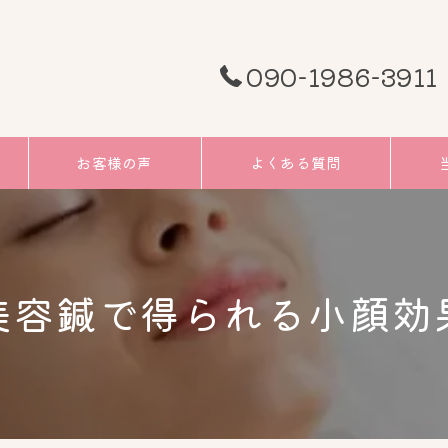
090-1986-3911
お客様の声
よくある質問
頭痛
むく
美容鍼で得られる小顔効
小顔
リフ
ツボ