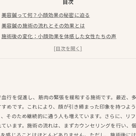
目次
美容鍼って何？小顔効果の秘密に迫る
美容鍼の施術の流れとその効果とは
施術後の変化：小顔効果を体感した女性たちの声
美容鍼で得られるリフトアップと肌のハリの向上
美容鍼の注意点と施術を受ける前に知っておくべきこと
小顔だけじゃない！トータルビューティーを実現する美
美容鍼で新しい自分に出会おう！体験者の総まとめ
で血行を促進し、筋肉の緊張を緩和する施術です。最近、
すすめです。これにより、顔が引き締まった印象を持つよ
く、そのため継続的に通う人も増えています。さらに、リ
れています。施術の流れは、まずカウンセリングを行い、
みを感じることはほとんどありません。ただし、施術後に