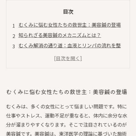
目次
むくみに悩む女性たちの救世主：美容鍼の登場
知られざる美容鍼のメカニズムとは？
むくみ解消の通り道：血液とリンパの流れを整
える
実践者の声：美容鍼がもたらす変化とは
美しい素肌を手に入れるための美容鍼の施術内
容
むくみに悩む女性たちの救世主：美容鍼の登場
美容鍼でむくみ知らずの毎日を実現！
あなたも試してみるべき？美容鍼で輝く肌を手
むくみは、多くの女性にとって悩ましい問題です。特に
に入れよう
仕事やストレス、運動不足が重なると、体内に余分な水
分が溜まりやすくなります。そこで注目されているのが
美容鍼です。美容鍼は、東洋医学の理論に基づいた施術