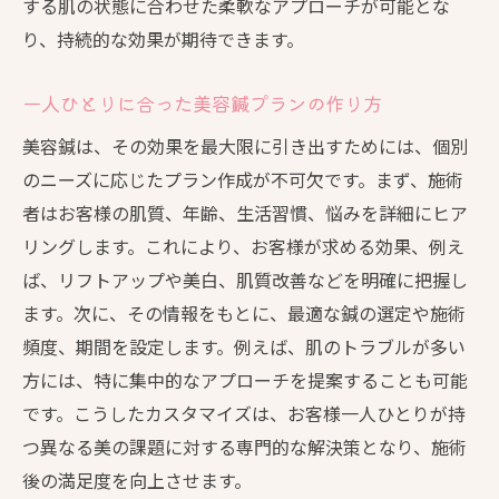
する肌の状態に合わせた柔軟なアプローチが可能とな
効果的な美容鍼プランの継続的な見直し
り、持続的な効果が期待できます。
施術後のフォローアップで効果を持続
ライフスタイルに応じた美容鍼のパーソナライ
一人ひとりに合った美容鍼プランの作り方
ズドアプローチ
美容鍼は、その効果を最大限に引き出すためには、個別
生活習慣に基づく美容鍼の最適化
のニーズに応じたプラン作成が不可欠です。まず、施術
個別のライフスタイルに合った施術提案
者はお客様の肌質、年齢、生活習慣、悩みを詳細にヒア
美容鍼がサポートする健康的な生活
リングします。これにより、お客様が求める効果、例え
ライフスタイルの変化に対応した施術計画
ば、リフトアップや美白、肌質改善などを明確に把握し
ストレス管理と美容鍼の相乗効果
ます。次に、その情報をもとに、最適な鍼の選定や施術
頻度、期間を設定します。例えば、肌のトラブルが多い
日常ケアと美容鍼の効果的な組み合わせ
方には、特に集中的なアプローチを提案することも可能
美容鍼オーダーメイドプランで肌の悩みを解決
です。こうしたカスタマイズは、お客様一人ひとりが持
する秘訣
つ異なる美の課題に対する専門的な解決策となり、施術
美容鍼がもたらす肌トラブルの解消法
後の満足度を向上させます。
シミやくすみに特化した美容鍼施術