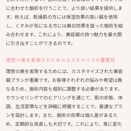
に合わせた施術を行うことで、より良い結果を提供しま
生活習慣を踏まえた美容鍼プランの提案
す。例えば、乾燥肌の方には保湿効果の高い鍼を使用
オーダーメイド美容鍼のための信頼関係構
し、くすみが気になる方には美白効果を狙った施術を組
築
み合わせます。これにより、美容鍼の持つ魅力を最大限
過去の施術歴を考慮した効果的なアプロー
に引き出すことができるのです。
チ
美容鍼の効果を高めるためのカウンセリン
理想の美を実現するためのカスタマイズの重要性
グの活用
理想の美を実現するためには、カスタマイズされた美容
肌の状態に合わせた美容鍼プランで理想の効果
鍼プランが重要です。お客様それぞれの悩みや希望は異
を引き出す方法
なるため、施術内容も個別に調整する必要があります。
肌質に応じた美容鍼アプローチの選び方
カウンセリングでのヒアリングを通じて、肌の状態、体
美容鍼がもたらす美肌効果のメカニズム
調、生活習慣などを詳細に把握することで、最適なプラ
ターゲットに応じた鍼施術の組み合わせ
ンを設計します。また、施術の効果は個人差があるた
め、定期的な見直しも大切です。これにより、常に変化
肌の悩みに対応する美容鍼の具体例