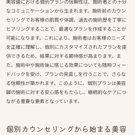
美容鍼における個別プランの信頼性は、施術者との十分
施術効果を高めるためのオーダーメイドの
なコミュニケーションから生まれます。施術前のカウン
必要性
セリングでお客様の肌質や体調、過去の施術歴を丁寧に
美容鍼で得られる結果を最大限に引き出す
ヒアリングすることで、最適なプランを作成することが
可能になります。これにより、施術者はお客様のニーズ
持続的な効果を目指した施術プランの見直
を正確に理解し、個別にカスタマイズされたプランを提
し
供できるため、結果に対する期待感が高まります。ま
個別の悩みに応じた美容鍼の提案
た、施術中や施術後に感じる効果についても随時フィー
ドバックを受け、プランの見直しを行うことで、さらな
る信頼性が築かれます。このように、個別プランは美容
鍼の施術に対する安心感をもたらし、継続的なケアにつ
ながる重要な要素となっています。
個別カウンセリングから始まる美容