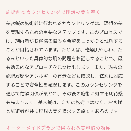
敏感肌に優しい美容鍼の選び方
施術前のカウンセリングで理想の美を導く
美容鍼で改善する肌のハリとツヤ
美容鍼の施術前に行われるカウンセリングは、理想の美
オーダーメイドプランで得られる肌の変化
を実現するための重要なステップです。このプロセスで
持続的な改善を目指した美容鍼の活用
は、施術者がお客様の悩みや希望をしっかりと理解する
美容鍼の専門家と共に理想の美を追求するプロ
ことが目指されています。たとえば、乾燥肌やしわ、た
セス
るみといった具体的な肌の問題をお話しすることで、最
も効果的なアプローチを見つけ出します。また、過去の
専門家の知識と技術で実現する美容鍼
施術履歴やアレルギーの有無なども確認し、個別に対応
理想の美を叶えるためのプロフェッショナ
することで安全性を確保します。このカウンセリングを
ルアプローチ
通じて信頼関係が築かれ、その後の施術に対する期待感
施術効果を最大化するための専門家の役割
も高まります。美容鍼は、ただの施術ではなく、お客様
美容鍼の専門家と築く信頼関係
と施術者が共に理想の美を追求する旅でもあるのです。
定期的な施術で目指す持続的な美しさ
専門家による美容鍼の新たな提案
オーダーメイドプランで得られる美容鍼の効果