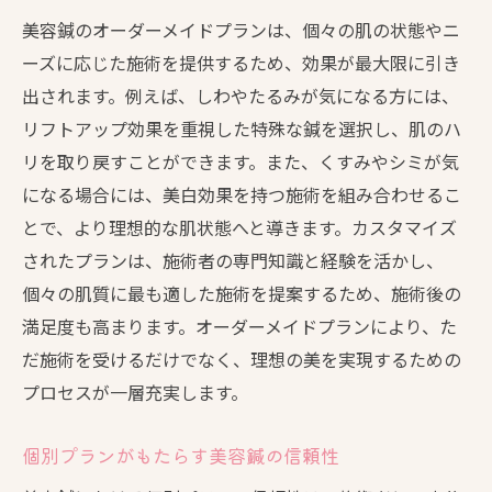
カスタマイズされた美容鍼プランが与える信頼
美容鍼のオーダーメイドプランは、個々の肌の状態やニ
と安心
ーズに応じた施術を提供するため、効果が最大限に引き
オーダーメイド施術による安心感の提供
出されます。例えば、しわやたるみが気になる方には、
信頼性の高い美容鍼プランの選び方
リフトアップ効果を重視した特殊な鍼を選択し、肌のハ
リを取り戻すことができます。また、くすみやシミが気
施術前後のフォローで得られる安心感
になる場合には、美白効果を持つ施術を組み合わせるこ
個別プランで築く持続的な美の信頼
とで、より理想的な肌状態へと導きます。カスタマイズ
美容鍼の信頼性を高める施術者の存在
されたプランは、施術者の専門知識と経験を活かし、
安心して通える美容鍼サロンの選定
個々の肌質に最も適した施術を提案するため、施術後の
最大限の効果を引き出す美容鍼オーダーメイド
満足度も高まります。オーダーメイドプランにより、た
の重要性
だ施術を受けるだけでなく、理想の美を実現するための
美容鍼オーダーメイドプランの本質的な価
プロセスが一層充実します。
値
美容鍼の効果を最大化するための個別プラ
個別プランがもたらす美容鍼の信頼性
ン