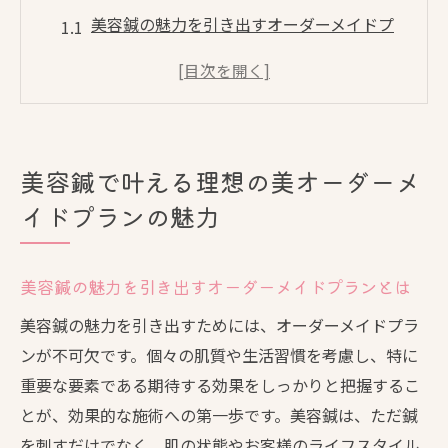
美容鍼の魅力を引き出すオーダーメイドプ
ランとは
理想の美を実現するためのカスタマイズの
重要性
一人ひとりに合った美容鍼プランの作り方
美容鍼で叶える理想の美オーダーメ
施術前のカウンセリングで理想の美を導く
イドプランの魅力
オーダーメイドプランで得られる美容鍼の
効果
個別プランがもたらす美容鍼の信頼性
美容鍼の魅力を引き出すオーダーメイドプランとは
個別カウンセリングから始まる美容鍼のオーダ
美容鍼の魅力を引き出すためには、オーダーメイドプラ
ーメイド施術
ンが不可欠です。個々の肌質や生活習慣を考慮し、特に
カウンセリングで見つける理想の美容鍼プ
重要な要素である期待する効果をしっかりと把握するこ
ラン
とが、効果的な施術への第一歩です。美容鍼は、ただ鍼
を刺すだけでなく、肌の状態やお客様のライフスタイル
肌の状態を知るための初期カウンセリング