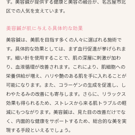
す。美容鍼が提供する健康と美容の融合が、名古屋市北
美容鍼と健康習慣の組み合わせ効果
区での人気を支えています。
名古屋市北区新沼町で美容鍼を始める理由
名古屋市北区新沼町での美容鍼の人気事情
美容鍼が肌に与える具体的な効果
美容鍼が支持される理由とその効果
美容鍼は、美肌を目指す多くの人々に選ばれる施術で
名古屋市北区の美容鍼サロンの特徴
す。具体的な効果としては、まず血行促進が挙げられま
美容鍼を通じた地域の美容文化
す。細い針を使用することで、肌の深層に刺激が加わ
美容鍼を始めることで得られる安心感
り、血液循環が改善されます。これにより、肌細胞への
名古屋市北区新沼町での美容鍼体験談
栄養供給が増え、ハリや艶のある肌を手に入れることが
可能になります。また、コラーゲンの生成を促進し、し
美容鍼で得られるリラクゼーションと美肌効果
わやたるみの改善にも寄与します。さらに、リラックス
リラクゼーション効果がもたらす美容効果
効果も得られるため、ストレスから来る肌トラブルの軽
美容鍼で心と体を癒す方法
減にもつながります。美容鍼は、見た目の改善だけでな
ストレス軽減と美肌を両立する秘訣
く、内面的な健康をサポートするため、総合的な美を実
美容鍼がもたらす究極のリラックスタイム
現する手段といえるでしょう。