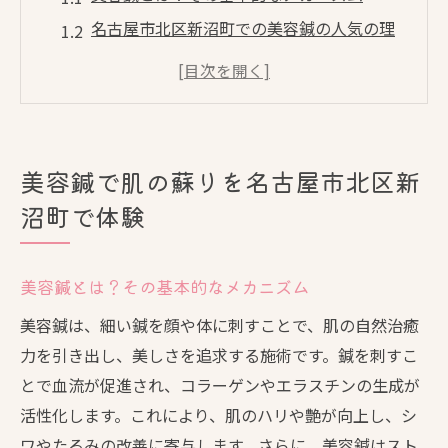
名古屋市北区新沼町での美容鍼の人気の理
由
美容鍼が肌に与える具体的な効果
初めての美容鍼体験で知っておきたいこと
美容鍼がもたらす肌の若返りと健康維持
美容鍼で肌の蘇りを名古屋市北区新
美容鍼の施術後に期待できる変化とは
沼町で体験
美容鍼がもたらす自然な美肌効果とその頻度
美容鍼の効果を最大化するための施術頻度
美容鍼とは？その基本的なメカニズム
自然な美肌を実現する美容鍼の秘訣
美容鍼は、細い鍼を顔や体に刺すことで、肌の自然治癒
美容鍼の頻度と肌のコンディション改善
力を引き出し、美しさを追求する施術です。鍼を刺すこ
美容鍼による長期的な美肌維持の方法
とで血流が促進され、コラーゲンやエラスチンの生成が
施術頻度と美容効果の関係
活性化します。これにより、肌のハリや艶が向上し、シ
美容鍼の持続的効果を高める生活習慣
ワやたるみの改善に寄与します。さらに、美容鍼はスト