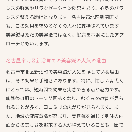
名古屋市北区での美容鍼頻度の最適な選び方
レスの軽減やリラクゼーション効果もあり、心身のバラ
個人の肌質に合わせた美容鍼の頻度
ンスを整える助けとなります。名古屋市北区新沼町で
プロが推奨する美容鍼の施術スケジュール
も、この効果を求める多くの人々に支持されています。
美容鍼はただの美容法ではなく、健康を基盤にしたアプ
名古屋市北区でのおすすめ美容鍼サロン
ローチともいえます。
施術頻度の見直しで美肌を保つ方法
美容鍼の効果を実感するための通院頻度
名古屋市北区新沼町での美容鍼の人気の理由
美容鍼の施術プランの選び方ガイド
名古屋市北区新沼町で美容鍼が人気を博している理由
美容鍼が提供する健康美とその秘訣
は、その効果と手軽さにあります。特に、忙しい現代人
美容鍼が健康に及ぼす影響とは
にとっては、短時間で効果を実感できる点が魅力です。
内側から輝く美しさを手に入れる方法
施術後は肌のトーンが明るくなり、むくみの改善が見ら
美容鍼で得られる健康的な美のメリット
れることが多く、口コミでの広がりが見られます。ま
日常生活で実践できる美容鍼の効果
た、地域の健康意識が高まり、美容鍼を通じて身体の内
面からの美しさを追求する人が増えていることも一因で
健康美を保つための美容鍼活用法