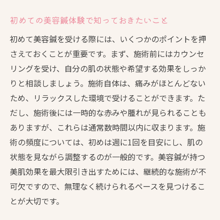
美肌とリラクゼーションの相関関係
初めての美容鍼体験で知っておきたいこと
美容鍼の施術後に感じる心地よさ
名古屋市北区の美容鍼サロンで新たな美を追求
初めて美容鍼を受ける際には、いくつかのポイントを押
名古屋市北区の美容鍼サロンの選び方
さえておくことが重要です。まず、施術前にはカウンセ
リングを受け、自分の肌の状態や希望する効果をしっか
美容鍼サロンが提供する多様な施術メニュ
りと相談しましょう。施術自体は、痛みがほとんどない
ー
ため、リラックスした環境で受けることができます。た
最新の美容鍼技術を体験できるサロン紹介
だし、施術後には一時的な赤みや腫れが見られることも
美容鍼で新たな美に出会うためのポイント
ありますが、これらは通常数時間以内に収まります。施
サロンで提供される個別ケアの魅力
術の頻度については、初めは週に1回を目安にし、肌の
美容鍼サロンの利用者の声と体験談
状態を見ながら調整するのが一般的です。美容鍼が持つ
美容鍼があなたのライフスタイルに与える影響
美肌効果を最大限引き出すためには、継続的な施術が不
美容鍼が日常生活に溶け込むメリット
可欠ですので、無理なく続けられるペースを見つけるこ
とが大切です。
ライフスタイルに合わせた美容鍼の活用法
美容鍼を取り入れることで得られる変化