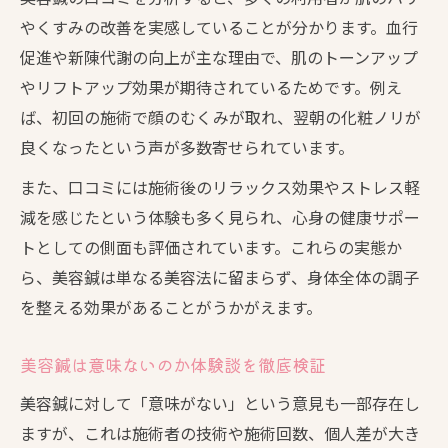
美容鍼口コミ体験者の悩みとその解決策
やくすみの改善を実感していることが分かります。血行
美容鍼で感じた変化や結果を徹底検証
促進や新陳代謝の向上が主な理由で、肌のトーンアップ
美容鍼で実感できる変化の口コミ分析
やリフトアップ効果が期待されているためです。例え
美容鍼の効果を感じるまでの期間と体験談
ば、初回の施術で顔のむくみが取れ、翌朝の化粧ノリが
美容鍼のビフォーアフター口コミを紹介
良くなったという声が多数寄せられています。
美容鍼の変化に満足した人の理由
また、口コミには施術後のリラックス効果やストレス軽
美容鍼の結果に不満を持った口コミ事例
減を感じたという体験も多く見られ、心身の健康サポー
続けた結果どうなる？美容鍼体験談に学ぶ
トとしての側面も評価されています。これらの実態か
ら、美容鍼は単なる美容法に留まらず、身体全体の調子
美容鍼を続けた人の口コミが語る結果
を整える効果があることがうかがえます。
美容鍼継続で感じた効果と悩みの変化
美容鍼口コミでわかる長期的なメリット
美容鍼は意味ないのか体験談を徹底検証
美容鍼続けた結果のリアルな体験談集
美容鍼に対して「意味がない」という意見も一部存在し
美容鍼を続ける価値は口コミで証明できる
ますが、これは施術者の技術や施術回数、個人差が大き