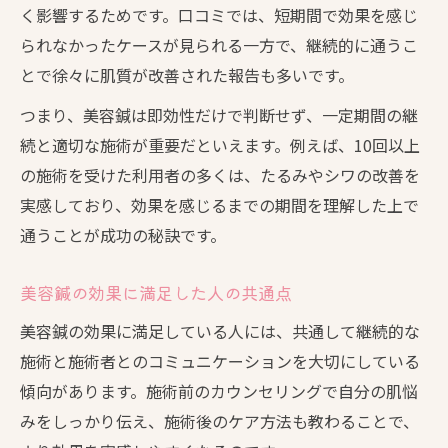
デメリットと不安点を口コミから探る美容鍼
く影響するためです。口コミでは、短期間で効果を感じ
美容鍼のデメリットを口コミで徹底調査
られなかったケースが見られる一方で、継続的に通うこ
美容鍼の痛みや副作用に関する口コミ
とで徐々に肌質が改善された報告も多いです。
美容鍼は危険なのか不安な口コミを解説
つまり、美容鍼は即効性だけで判断せず、一定期間の継
美容鍼意味ないと感じた人の体験談
続と適切な施術が重要だといえます。例えば、10回以上
美容鍼で後悔した口コミの共通点とは
の施術を受けた利用者の多くは、たるみやシワの改善を
美容鍼の評判から見える理想の肌作りとは
実感しており、効果を感じるまでの期間を理解した上で
通うことが成功の秘訣です。
美容鍼評判から導く理想の肌への近道
美容鍼の口コミが支持する改善ポイント
美容鍼の効果に満足した人の共通点
美容鍼で理想の肌に近づく方法を解説
美容鍼の効果に満足している人には、共通して継続的な
美容鍼口コミが教える肌質改善の秘訣
施術と施術者とのコミュニケーションを大切にしている
美容鍼評判の良い理由とその背景
傾向があります。施術前のカウンセリングで自分の肌悩
みをしっかり伝え、施術後のケア方法も教わることで、