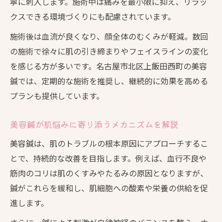
美容鍼が導く健やかな美肌作りのステップ
寧に刺入します。施術中は痛みを最小限に抑え、リラッ
クスできる環境づくりにも配慮されています。
美容鍼で内側から美肌を目指す実践法
美容鍼を続けることで得られる美肌効果
施術後は血流が良くなり、顔全体のむくみが軽減。数回
美容鍼と生活習慣の見直しで美肌を強化
の施術で徐々に肌の引き締まりやフェイスラインの変化
を感じる方が多いです。名古屋市北区上飯田西町の美容
美容鍼で日常的にできるセルフケアのポイ
鍼では、定期的な施術を推奨し、継続的に効果を高める
ント
プランも提供しています。
美容鍼が肌悩みに寄り添うメカニズムを解説
美容鍼は、肌のトラブルの根本原因にアプローチするこ
とで、持続的な改善を目指します。例えば、血行不良や
筋肉のコリは肌のくすみやたるみの原因となりますが、
鍼がこれらを緩和し、肌細胞への酸素や栄養の供給を促
進します。