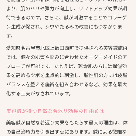
る？
より、肌のハリや弾力が向上し、リフトアップ効果が期
待できるのです。さらに、鍼が刺激することでコラーゲ
一回の美容鍼でも得られる変化とその実際
ン生成が促され、シワやたるみの改善にもつながりま
美容鍼で得られるリフトアップ効果の体感
す。
美容鍼の持続力と通院頻度の目安を知ろう
愛知県名古屋市北区上飯田西町で提供される美容鍼施術
自然な美しさを追求するなら美容鍼が最適
では、個々の肌質や悩みに合わせたオーダーメイドのア
美容鍼が叶える自然なエイジングケアの特
プローチが可能です。たとえば、乾燥肌の方には保湿効
徴
果を高めるツボを重点的に刺激し、脂性肌の方には皮脂
美容鍼と他の美容法の違いを徹底比較
バランスを整える施術を組み合わせるなど、効果を最大
自然な美肌を保つための美容鍼活用術
化する工夫がなされています。
美容鍼で健康的かつ美しい肌を手に入れる
方法
美容鍼が持つ自然な若返り効果の理由とは
美容鍼がアンチエイジングに選ばれる理由
美容鍼が自然な若返り効果をもたらす最大の理由は、体
愛知県名古屋市で注目される美容鍼の実力
の自己治癒力を引き出す点にあります。鍼による微細な