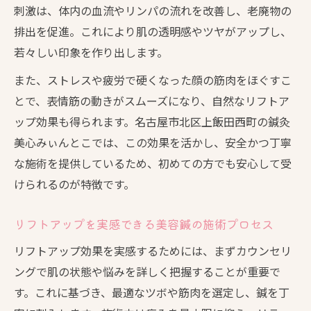
美容鍼が名古屋で選ばれる理由を解説
刺激は、体内の血流やリンパの流れを改善し、老廃物の
名古屋で広がる美容鍼の最新トレンド紹介
排出を促進。これにより肌の透明感やツヤがアップし、
若々しい印象を作り出します。
美容鍼の技術が名古屋で進化し続ける背景
名古屋で体験できる美容鍼の効果と評判
また、ストレスや疲労で硬くなった顔の筋肉をほぐすこ
とで、表情筋の動きがスムーズになり、自然なリフトア
美容鍼が名古屋女性の美意識に与える影響
ップ効果も得られます。名古屋市北区上飯田西町の鍼灸
美容鍼のメリットと安全性を徹底解説
美心みぃんとこでは、この効果を活かし、安全かつ丁寧
美容鍼のメリットとリスクを正しく知る
な施術を提供しているため、初めての方でも安心して受
美容鍼の安全性を高めるためのポイント解
けられるのが特徴です。
説
美容鍼における副作用や危険性の実際
リフトアップを実感できる美容鍼の施術プロセス
美容鍼を安心して受けるための注意事項
リフトアップ効果を実感するためには、まずカウンセリ
美容鍼の禁忌や施術前後のNG行動を紹介
ングで肌の状態や悩みを詳しく把握することが重要で
美容鍼で叶える健やかな美肌への近道とは
す。これに基づき、最適なツボや筋肉を選定し、鍼を丁