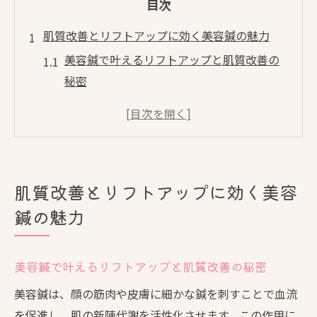
目次
肌質改善とリフトアップに効く美容鍼の魅力
美容鍼で叶えるリフトアップと肌質改善の
秘密
美容鍼が持つ自然な若返り効果の理由とは
リフトアップを実感できる美容鍼の施術プ
ロセス
美容鍼が肌悩みに寄り添うメカニズムを解
肌質改善とリフトアップに効く美容
説
鍼の魅力
美容鍼で小顔を目指す方へのポイント紹介
美容鍼の効果を実感したい方必見の理由
美容鍼で叶えるリフトアップと肌質改善の秘密
美容鍼の効果を実感しやすい施術の流れと
は
美容鍼は、顔の筋肉や皮膚に細かな鍼を刺すことで血流
美容鍼で肌質が変化する実感はどこにあ
を促進し、肌の新陳代謝を活性化させます。この作用に