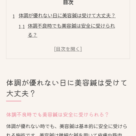
目次
体調が優れない日に美容鍼は受けて大丈夫？
体調不良時でも美容鍼は安全に受けられ
る？
美容鍼を受ける前の体調チェックポイント
体調が悪い時の美容鍼のリスクと注意点
美容鍼で体調改善を目指す際の安全対策
不安な時こそ知りたい美容鍼の適切な受け
体調が優れない日に美容鍼は受けて
方
大丈夫？
美容鍼の好転反応と体調改善の関係性を解説
美容鍼の好転反応が体調改善へ導く仕組み
体調不良時でも美容鍼は安全に受けられる？
好転反応と美容鍼の本当の関係性を知る
体調が優れない時でも、美容鍼は基本的に安全に受けら
美容鍼で現れる頭痛や倦怠感の正体とは
れる施術です。美容鍼は微細な鍼を用いて皮膚や筋肉、