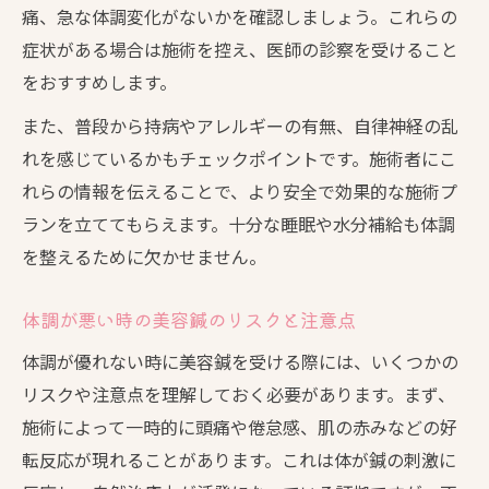
痛、急な体調変化がないかを確認しましょう。これらの
美容鍼の施術後に起こる頭痛や倦怠感の正体と
症状がある場合は施術を控え、医師の診察を受けること
は
をおすすめします。
美容鍼後の頭痛や倦怠感はなぜ起こる？
また、普段から持病やアレルギーの有無、自律神経の乱
美容鍼の好転反応による症状の特徴を解説
れを感じているかもチェックポイントです。施術者にこ
施術後の体調変化は回復へのプロセス
れらの情報を伝えることで、より安全で効果的な施術プ
美容鍼の副反応と上手に付き合う方法
ランを立ててもらえます。十分な睡眠や水分補給も体調
頭痛や倦怠感が現れた時のセルフケア法
を整えるために欠かせません。
継続で変わる美容鍼の体調改善体験を紐解く
体調が悪い時の美容鍼のリスクと注意点
美容鍼を続けた結果得られる体調変化とは
体調が優れない時に美容鍼を受ける際には、いくつかの
継続施術で実感する美容鍼の長期効果
リスクや注意点を理解しておく必要があります。まず、
美容鍼で体調が徐々に改善する理由
施術によって一時的に頭痛や倦怠感、肌の赤みなどの好
体調改善を目指す人の美容鍼体験談を紹介
転反応が現れることがあります。これは体が鍼の刺激に
美容鍼を続けることで得られる健康メリッ