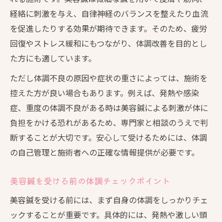
体調改善と美容鍼の効果的なプロセスとは
経絡に刺激を与え、自律神経のバランスを整えたり血流
美容鍼の好転反応が起こる理由を徹底解説
を促進したりする効果が期待できます。そのため、疲労
疲労回復を目指すなら美容鍼が選ばれる理由
回復やストレス緩和にもつながり、体調改善を目的とし
美容鍼が疲労回復に効果的な理由を解説
た方にも適しています。
美容鍼で感じるリラクゼーション効果とは
ただし体調不良の原因や症状の重さによっては、施術を
疲労回復を促す美容鍼の具体的な作用
控えた方が良い場合もあります。例えば、発熱や感染
美容鍼の施術後に現れる疲労軽減効果
症、重度の体調不良がある時は美容鍼による刺激が体に
美容鍼が選ばれる背景にある体調改善力
負担をかける恐れがあるため、専門家と相談のうえで判
自律神経を整える美容鍼の驚きの効果を実感
断することが大切です。安心して受けるためには、体調
の自己管理と施術者への正確な情報提供が必要です。
美容鍼が自律神経に与える影響とその理由
自律神経バランスを整える美容鍼の仕組み
美容鍼を受ける前の体調チェックポイント
ストレス緩和に役立つ美容鍼の実践方法
美容鍼を受ける前には、まず自身の体調をしっかりチェ
美容鍼で体調と心の安定を目指すポイント
ックすることが重要です。具体的には、発熱や激しい頭
美容鍼の効果で感じる深いリラックス体験