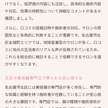
けでなく、低評価の内容にも注目し、具体的な施術内容
ニキビや敏感肌でも安心の美容鍼体験
や対応、効果の持続性について詳細なコメントがあるか
美容鍼はニキビや敏感肌にも対応可能か
確認しましょう。
肌トラブル時の美容鍼施術の工夫と安全策
さらに、口コミの投稿日時や施術者の対応、サロンの雰
実体験から学ぶ敏感肌向け美容鍼の配慮点
囲気など多角的に判断することが重要です。名古屋市北
口コミで支持される美容鍼の安心ポイント
区金城町エリアでは、地域密着型のサロンが多く、口コ
美容鍼施術前後に心がけたい肌ケア方法
ミに地元の生活者のリアルな声が反映されているため、
信頼できる美容鍼情報の見極めポイント
これらを総合的に検討することで信頼できるサロンを選
びやすくなります。
美容鍼の正確な情報を見分けるポイント
口コミと実際を比べて信頼性を判断する
北区の美容鍼専門店で得られる安心感とは
美容鍼サロン選びで重視すべき情報源とは
名古屋市北区には美容鍼の専門店が多く存在し、専門的
専門家の意見や実績で安心を得る方法
な知識と経験を持つ施術者が在籍していることが安心感
美容鍼の最新トレンドや体験談活用術
の大きな要因です。専門店では、鍼の種類や施術技術が