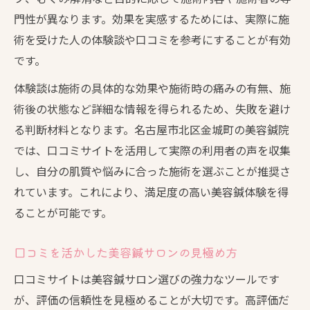
利用者の声で失敗しない美容鍼デビュー術
門性が異なります。効果を実感するためには、実際に施
肌悩みに応える美容鍼の効果徹底解説
術を受けた人の体験談や口コミを参考にすることが有効
美容鍼の効果が現れる期間と体感ポイント
です。
肌荒れ改善に美容鍼が有効な理由を紹介
体験談は施術の具体的な効果や施術時の痛みの有無、施
口コミで多い美容鍼の実感効果をチェック
術後の状態など詳細な情報を得られるため、失敗を避け
美容鍼で期待できるリフトアップや美肌効
る判断材料となります。名古屋市北区金城町の美容鍼院
果
では、口コミサイトを活用して実際の利用者の声を収集
敏感肌やニキビ肌にも美容鍼はおすすめか
し、自分の肌質や悩みに合った施術を選ぶことが推奨さ
美容鍼の頻度や費用をやさしく解説
れています。これにより、満足度の高い美容鍼体験を得
ることが可能です。
美容鍼の通院頻度はどれくらいが理想的か
美容鍼の費用相場とコスパ重視の選び方
口コミを活かした美容鍼サロンの見極め方
口コミで見る美容鍼の料金比較ポイント
口コミサイトは美容鍼サロン選びの強力なツールです
初回体験に活かせる美容鍼の費用知識
が、評価の信頼性を見極めることが大切です。高評価だ
無理なく続けるための美容鍼予算管理術