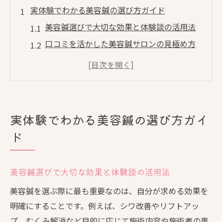
実体験でわかる美容鍼の選び方ガイド
美容鍼選びで大切な効果と体験談の活用法
口コミを活かした美容鍼サロンの見極め方
北区の美容鍼専門店で得られる安心感とは
美容鍼の評判を比較する上手なポイント解
説
美容鍼初心者が知っておくべき注意点まと
実体験でわかる美容鍼の選び方ガイ
め
ド
口コミサイト活用で安心美容鍼デビュー
口コミで分かる美容鍼の信頼できる選び方
美容鍼選びで大切な効果と体験談の活用法
美容鍼体験談から読み解くサロンの特徴
美容鍼を選ぶ際に最も重要なのは、自分が求める効果を
評判が良い美容鍼サロン情報の集め方
明確にすることです。例えば、シワ改善やリフトアッ
美容鍼の口コミを正しく活用するコツとは
プ、むくみ解消など目的に応じて施術内容や施術者の専