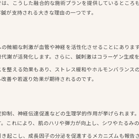
では、こうした融合的な施術プランを提供しているところ
たるみ改善に美容鍼が効果的な仕組み
容鍼が支持される大きな理由の一つです。
美容鍼による肌のハリ回復のメカニズム
美容鍼で年齢サインに負けない肌づくり
たるみケアに美容鍼を選ぶべきポイント
への微細な刺激が血管や神経を活性化させることにありま
美しさを目指す女性のための美容鍼活用術
陳代謝が活発化します。さらに、鍼刺激はコラーゲン生成
美容鍼を取り入れた美しさ維持のコツ
スを整える効果もあり、ストレス緩和やホルモンバランス
働く女性におすすめの美容鍼活用法
ル改善や若返り効果が期待されるのです。
美容鍼で叶える毎日のアンチエイジング
美肌を守るための美容鍼習慣のポイント
美容鍼で理想の自分を目指す実践法
症抑制、神経伝達促進などの生理学的作用が挙げられます
す。これにより、肌のハリや弾力が向上し、シワやたるみ
引き起こし、成長因子の分泌を促進するメカニズムも報告