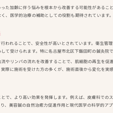
東洋医学の知恵と美容鍼の融合ポイント
いった加齢に伴う悩みを根本から改善する可能性があるこ
なく、医学的治療の補助としての役割も期待されています
美容鍼と東洋医学が生む新しい美容習慣
東洋医学的観点から美容鍼を見直す意義
果
美容鍼の効果を支える東洋医学の理論
美容鍼と東洋医学で目指す全身美のメリット
て行われることで、安全性が高いとされています。衛生管
自然治癒力を高める美容鍼の魅力
心して受けられます。特に名古屋市北区下飯田町の鍼灸院
美容鍼が自然治癒力を引き出す仕組み
血流やリンパの流れを改善することで、肌細胞の再生を促
自然治癒力向上に美容鍼が選ばれる理由
。実際に施術を受けた方の多くが、施術直後から変化を実
美容鍼で体の内側から美しさを育てる方法
自然治癒力と美容鍼の深い関係に注目
健康と美を両立させる美容鍼の活用術
ことで、より高い効果を発揮します。例えば、皮膚科での
肌のたるみ改善に美容鍼が注目される理由
より、美容鍼の自然治癒力促進作用と現代医学の科学的アプ
美容鍼でたるみ解消が期待できる理由