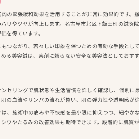
的
筋肉の緊張緩和効果を活用することが非常に効果的です。
のハリやツヤが向上します。名古屋市北区下飯田町の鍼灸
評価を得ています。
にもつながり、若々しい印象を保つための有効な手段とし
高める美容鍼は、薬剤に頼らない安全な美容法としておす
ウンセリングで肌状態や生活習慣を詳しく確認し、個別に
、肌の血流やリンパの流れが整い、肌の弾力性や透明感が
では、施術中の痛みや不快感を最小限に抑えつつ、細やか
、シワやたるみの改善効果も期待できます。段階的に肌質