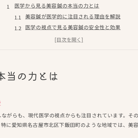
医学から見る美容鍼の本当の力とは
美容鍼が医学的に注目される理由を解説
医学の視点で見る美容鍼の安全性と効果
美容鍼と現代医学の相乗効果について
専門家が解説する美容鍼のメカニズム
医学的根拠をもつ美容鍼の実際の作用
美容鍼で叶う美肌への第一歩
本当の力とは
美容鍼で始める美肌ケアの基本ポイント
美肌を目指すなら美容鍼の活用が効果的
説
美容鍼で実感する肌質改善のステップ
美容鍼施術が導く理想の美肌への道筋
しながらも、現代医学の視点からも注目されています。そ
美容鍼による美肌効果の理由と実例紹介
。特に愛知県名古屋市北区下飯田町のような地域では、美
東洋医学が導く美容鍼の新常識