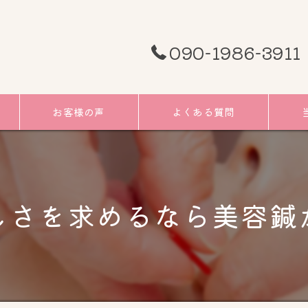
090-1986-3911
お客様の声
よくある質問
頭痛
むく
しさを求めるなら美容鍼
小顔
リフ
ツボ