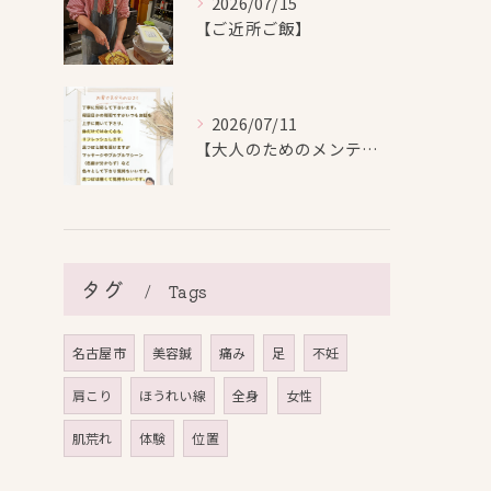
2026/07/15
【ご近所ご飯】
2026/07/11
【大人のためのメンテナンス鍼灸】
タグ
Tags
名古屋市
美容鍼
痛み
足
不妊
肩こり
ほうれい線
全身
女性
肌荒れ
体験
位置