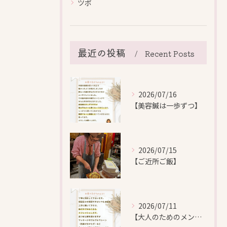
ツボ
最近の投稿
Recent Posts
2026/07/16
【美容鍼は一歩ずつ】
2026/07/15
【ご近所ご飯】
2026/07/11
【大人のためのメンテナンス鍼灸】