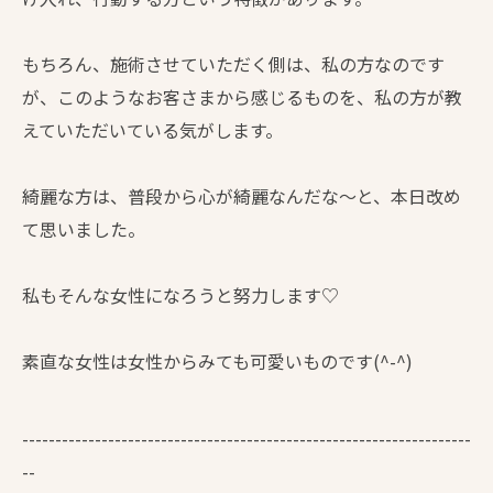
もちろん、施術させていただく側は、私の方なのです
が、このようなお客さまから感じるものを、私の方が教
えていただいている気がします。
綺麗な方は、普段から心が綺麗なんだな〜と、本日改め
て思いました。
私もそんな女性になろうと努力します♡
素直な女性は女性からみても可愛いものです(^-^)
--------------------------------------------------------------------
--