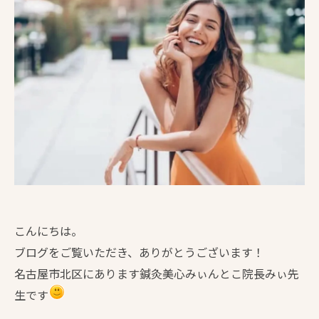
こんにちは。
ブログをご覧いただき、ありがとうございます！
名古屋市北区にあります鍼灸美心みぃんとこ院長みぃ先
生です