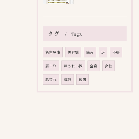
タグ
Tags
名古屋市
美容鍼
痛み
足
不妊
肩こり
ほうれい線
全身
女性
肌荒れ
体験
位置