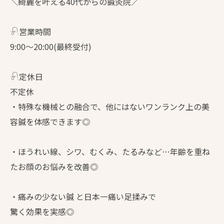
＼綺麗を叶える40代からの鍼灸院／
𓍯営業時間
9:00〜20:00(最終受付)
𓍯定休日
不定休
・特殊な機械との融合で、他にはないワンランク上の美
容鍼を体感できます◎
・ほうれい線、シワ、むくみ、たるみなど…年齢を重ね
たお顔のお悩みを改善◎
・痛みの少ない鍼 と日本一痛い足揉みで
驚く効果を実感◎