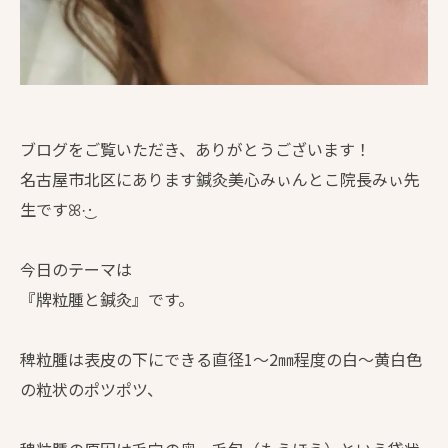
ブログをご覧いただき、ありがとうございます！
名古屋市北区にあります鍼灸美心みぃんとこ院長みぃ先
生ですꕤ︎︎·͜·
今日のテーマは
『牌粒腫と鍼灸』です。
稗粒腫は表皮の下にできる直径1～2㎜程度の白～黄白色
の粒状のポツポツ、