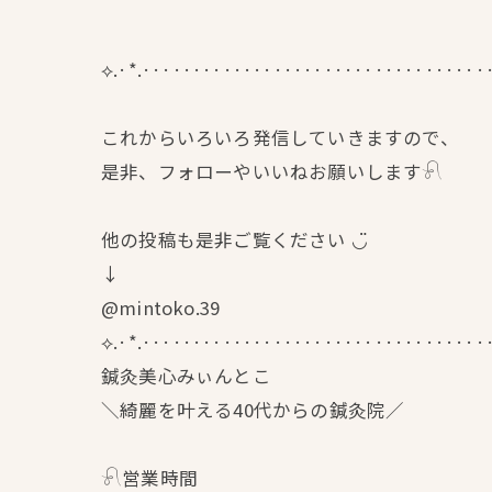
⟡.·*.··································
これからいろいろ発信していきますので、
是非、フォローやいいねお願いします𓍯
他の投稿も是非ご覧ください ◡̈
↓
@mintoko.39
⟡.·*.··································
鍼灸美心みぃんとこ
＼綺麗を叶える40代からの鍼灸院／
𓍯営業時間