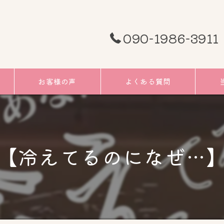
090-1986-3911
お客様の声
よくある質問
頭痛
むく
【冷えてるのになぜ…
小顔
リフ
ツボ