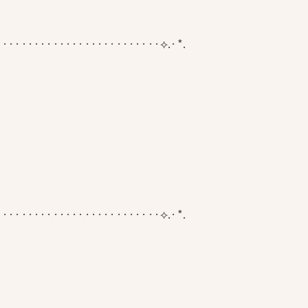
··························⟡.·*.
··························⟡.·*.