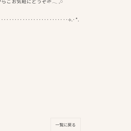
気軽にどうぞ🌱𓂃 𓈒𓏸
··························⟡.·*.
一覧に戻る