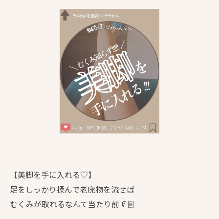
【美脚を手に入れる♡】
足をしっかり揉んで老廃物を流せば
むくみが取れるなんて当たり前🦵🏻