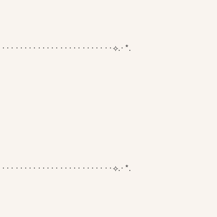
··························⟡.·*.
··························⟡.·*.