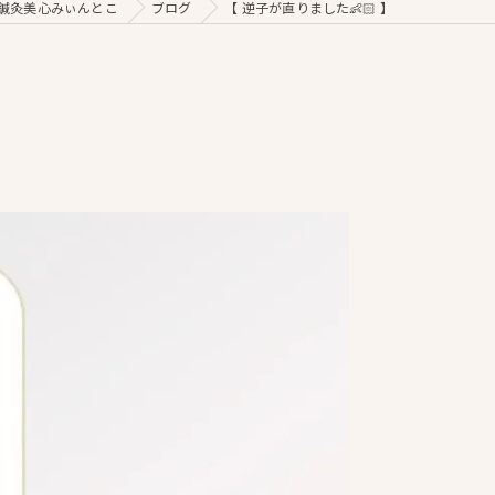
鍼灸美心みぃんとこ
ブログ
【 逆子が直りました👶🏻‪‪ 】