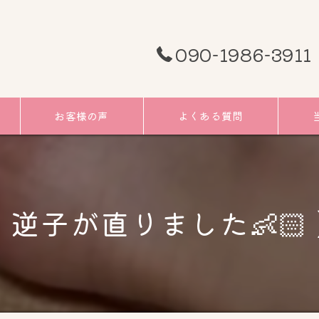
090-1986-3911
お客様の声
よくある質問
頭痛
むく
 逆子が直りました👶🏻‪‪
小顔
リフ
ツボ