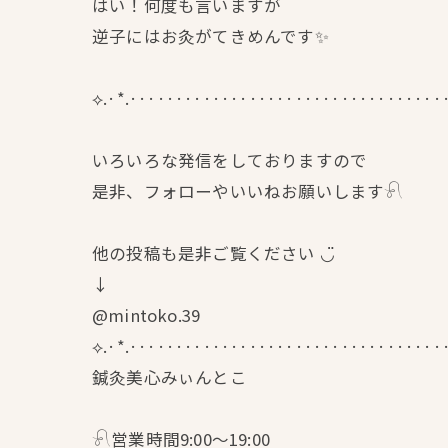
はい！何度も言いますが
逆子にはお灸がてきめんです✨
⟡.·*.··································
いろいろな発信をしておりますので
是非、フォローやいいねお願いします𓍯
他の投稿も是非ご覧ください ◡̈
↓
@mintoko.39
⟡.·*.··································
鍼灸美心みぃんとこ
𓍯営業時間9:00〜19:00