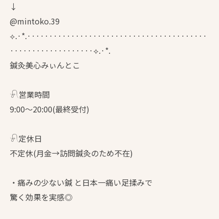
↓
@mintoko.39
⟡.·*.·········································
···················⟡.·*.
鍼灸美心みぃんとこ
𓍯営業時間
9:00〜20:00(最終受付)
𓍯定休日
不定休(月金→訪問鍼灸のため不在)
・痛みの少ない鍼 と日本一痛い足揉みで
驚く効果を実感◎