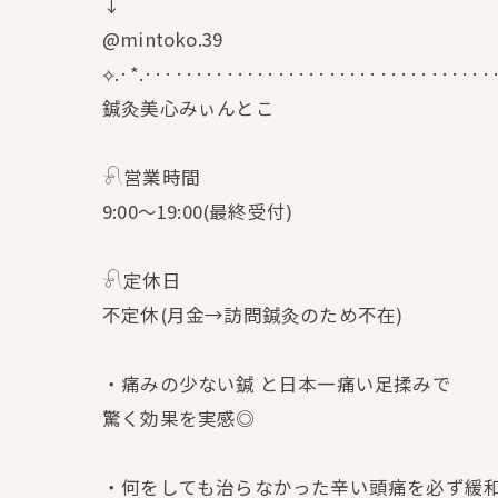
↓
@mintoko.39
⟡.·*.··································
鍼灸美心みぃんとこ
𓍯営業時間
9:00〜19:00(最終受付)
𓍯定休日
不定休(月金→訪問鍼灸のため不在)
・痛みの少ない鍼 と日本一痛い足揉みで
驚く効果を実感◎
・何をしても治らなかった辛い頭痛を必ず緩