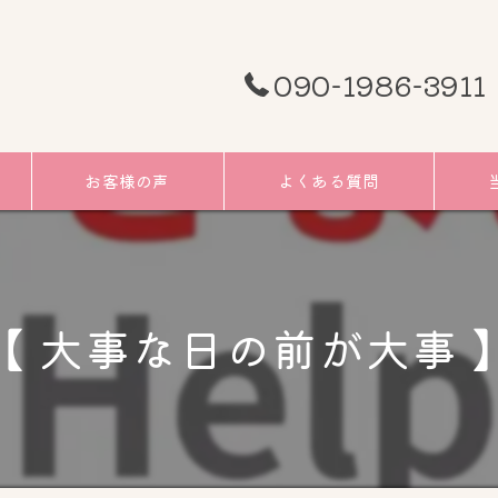
090-1986-3911
お客様の声
よくある質問
頭痛
むく
【 大事な日の前が大事 
小顔
リフ
ツボ