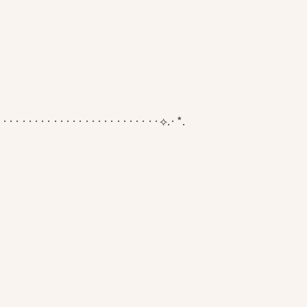
··························⟡.·*.