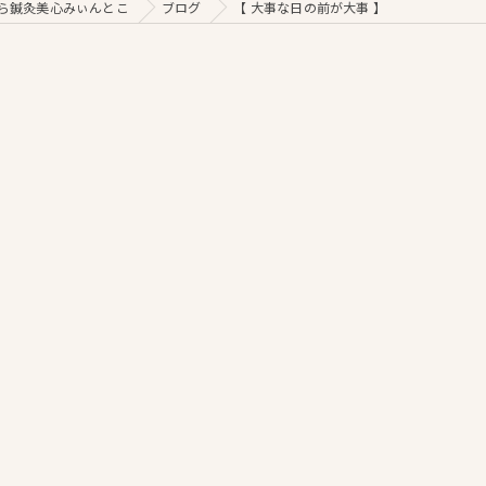
ら鍼灸美心みぃんとこ
ブログ
【 大事な日の前が大事 】