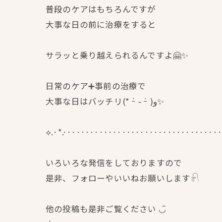
普段のケアはもちろんですが
大事な日の前に治療をすると
サラッと乗り越えられるんですよ🤗✨
日常のケア➕事前の治療で
大事な日はバッチリ(* ｰ̀ ֊ ｰ́ )و✨
⟡.·*.···································
いろいろな発信をしておりますので
是非、フォローやいいねお願いします𓍯
他の投稿も是非ご覧ください ◡̈