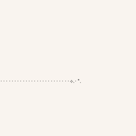
·························⟡.·*.