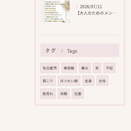
2026/07/11
【大人のためのメンテナンス鍼灸】
タグ
Tags
名古屋市
美容鍼
痛み
足
不妊
肩こり
ほうれい線
全身
女性
肌荒れ
体験
位置