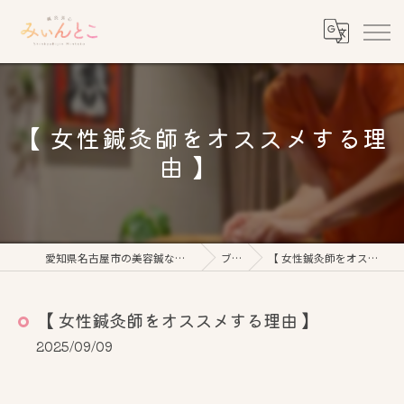
【 女性鍼灸師をオススメする理
由 】
愛知県名古屋市の美容鍼なら鍼灸美心みぃんとこ
ブログ
【 女性鍼灸師をオススメする理由 】
【 女性鍼灸師をオススメする理由 】
2025/09/09