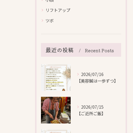
リフトアップ
ツボ
最近の投稿
Recent Posts
2026/07/16
【美容鍼は一歩ずつ】
2026/07/15
【ご近所ご飯】