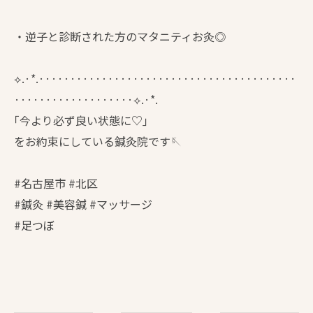
・逆子と診断された方のマタニティお灸◎
⟡.·*.·········································
···················⟡.·*.
｢今より必ず良い状態に♡｣
をお約束にしている鍼灸院です🪡
#名古屋市 #北区
#鍼灸 #美容鍼 #マッサージ
#足つぼ