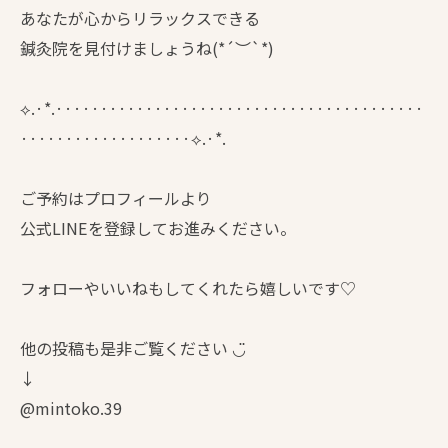
あなたが心からリラックスできる
鍼灸院を見付けましょうね(*´︶`*)
⟡.·*.·········································
···················⟡.·*.
ご予約はプロフィールより
公式LINEを登録してお進みください。
フォローやいいねもしてくれたら嬉しいです♡
他の投稿も是非ご覧ください ◡̈
↓
@mintoko.39