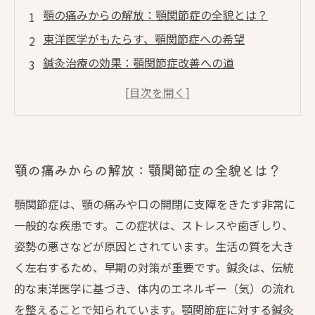
顎の痛みからの解放：顎関節症の全貌とは？
東洋医学がもたらす、顎関節症への希望
鍼灸治療の効果：顎関節症改善への道
施術方法を知って、安心して鍼灸を受けるため
に
実際の体験談：鍼灸で顎関節症が改善した事例
顎関節症のセルフケアと鍼灸の併用で美と健康
顎の痛みからの解放：顎関節症の全貌とは？
を手に入れる
あなたもできる！顎関節症改善のための生活習
顎関節症は、顎の痛みや口の開閉に支障をきたす非常に
慣とは
一般的な疾患です。この症状は、ストレスや歯ぎしり、
姿勢の悪さなどが原因とされています。生活の質を大き
く左右するため、早期の対策が重要です。鍼灸は、伝統
的な東洋医学に基づき、体内のエネルギー（気）の流れ
を整えることで知られています。顎関節症に対する鍼灸