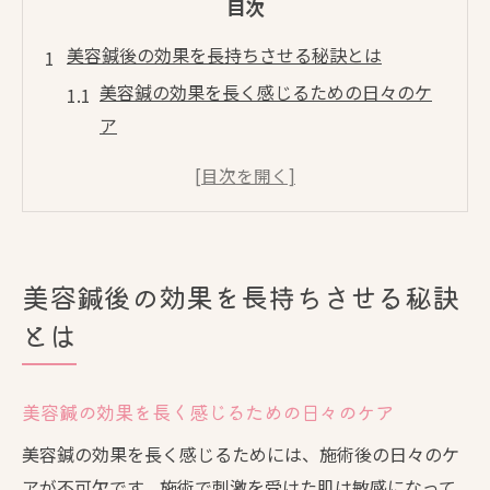
目次
美容鍼後の効果を長持ちさせる秘訣とは
美容鍼の効果を長く感じるための日々のケ
ア
美容鍼後におすすめの生活習慣と注意点
美容鍼施術後の保湿と水分補給のコツ
美容鍼の持続力を高める睡眠と栄養管理
美容鍼後の肌トラブル予防とリカバリー方
美容鍼後の効果を長持ちさせる秘訣
法
とは
施術後に気を付けたい美容鍼ケアポイント
美容鍼後はやさしい洗顔で肌を守る方法
美容鍼の効果を長く感じるための日々のケア
美容鍼の施術直後に避けたい行動と理由
美容鍼の効果を長く感じるためには、施術後の日々のケ
美容鍼施術後の入浴や運動時の注意点
アが不可欠です。施術で刺激を受けた肌は敏感になって