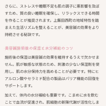
継続した美肌を目指すなら施術後の工夫が鍵
さらに、ストレスや睡眠不足も肌の調子に悪影響を及ぼ
美容鍼の効果を続けるためのホームケア実
すため、質の良い睡眠を確保し、リラックスできる時間
践法
を作ることが推奨されます。上飯田西町の地域特性を踏
美容鍼後の定期的なメンテナンスの必要性
まえた生活リズムを整えることが、美容鍼の効果をより
美容鍼施術後の負担を減らす生活の工夫
持続させる秘訣です。
美容鍼の持続効果を感じる通院頻度の目安
美容鍼施術後の保湿と水分補給のコツ
美容鍼後はストレスケアも忘れず美肌維持
日常生活に活かす美容鍼の持続ケア方法
施術後の保湿は美容鍼の効果を維持するうえで欠かせま
せん。肌が敏感な状態のため、刺激の少ない保湿剤を使
美容鍼の効果を日常で感じるためのケア習
用し、肌の水分保持力を高めることが必要です。特にヒ
慣
アルロン酸やセラミド配合の製品はバリア機能の回復を
美容鍼後の簡単ストレッチやマッサージの
サポートします。
活用法
加えて、体内の水分補給も重要です。こまめに水を飲む
美容鍼施術後に意識したい睡眠環境の整え
ことで血流が促進され、肌細胞の新陳代謝が活性化しま
方