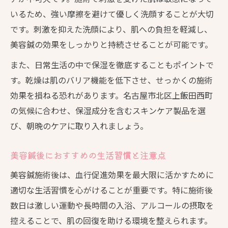
美容鍼後の肌に合う保湿アイテム選び
いるため、強い摩擦を避けて優しく洗顔することが大切
美容鍼後のケアで実感するリフトアップ効
です。刺激を抑えた洗顔により、肌への負担を軽減し、
果
美容鍼の効果をしっかりと持続させることが可能です。
肌本来の美しさを引き出す美容鍼後の習慣
また、日常生活の中で保湿を徹底することもポイントで
美容鍼後の美肌習慣で肌本来の力を引き出
す。乾燥は肌のバリア機能を低下させ、せっかくの施術
す
効果を損ねる恐れがあります。名古屋市北区上飯田西町
美容鍼の効果を定着させる毎日のセルフケ
の気候に合わせ、保湿成分を含むスキンケア製品を選
ア
び、朝晩のケアに取り入れましょう。
美容鍼施術後に意識したい食生活のポイン
ト
美容鍼後におすすめの生活習慣と注意点
美容鍼後の効果持続にはこまめな水分補給
美容鍼施術後は、血行促進効果を最大限に活かすために
を
適切な生活習慣を心がけることが重要です。特に施術後
美容鍼後の生活リズム改善がもたらす透明
数日は激しい運動や長時間の入浴、アルコールの摂取を
感
控えることで、肌の回復を助ける環境を整えられます。