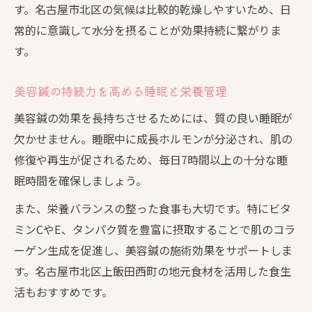
す。名古屋市北区の気候は比較的乾燥しやすいため、日
美容鍼の効果を生かす朝晩のスキンケア方
常的に意識して水分を摂ることが効果持続に繋がりま
法
す。
美容鍼後の体調管理で美肌をサポートする
コツ
美容鍼の持続力を高める睡眠と栄養管理
美容鍼の恩恵を最大化するアフターケア術
美容鍼の効果を長持ちさせるためには、質の良い睡眠が
美容鍼のアフターケアが効果持続の分かれ
欠かせません。睡眠中に成長ホルモンが分泌され、肌の
道
修復や再生が促されるため、毎日7時間以上の十分な睡
美容鍼施術後におすすめの肌休息タイムの
眠時間を確保しましょう。
作り方
また、栄養バランスの整った食事も大切です。特にビタ
美容鍼後のケアで口コミ評価を高めるポイ
ミンCやE、タンパク質を豊富に摂取することで肌のコラ
ント
ーゲン生成を促進し、美容鍼の施術効果をサポートしま
美容鍼の効果実感を深めるセルフチェック
す。名古屋市北区上飯田西町の地元食材を活用した食生
方法
活もおすすめです。
美容鍼後のトラブル予防は専門家のアドバ