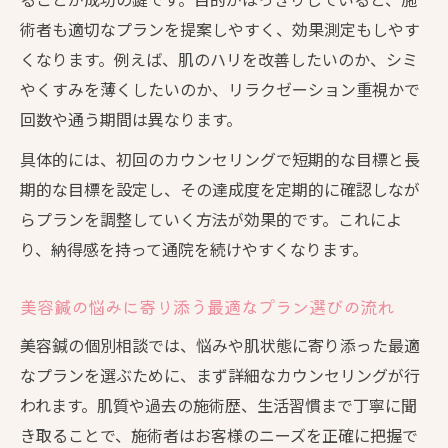
美容鍼の効果を実感しやすい通院サイクル
術者も適切なプランを提案しやすく、効果測定もしやす
の選び方
くなります。例えば、肌のハリを改善したいのか、シミ
自分の生活に合わせた美容鍼プランを相談
やくすみを薄くしたいのか、リラクゼーション重視かで
で決定
回数や通う期間は異なります。
美容鍼個別相談で現実的な通院ペースを見
具体的には、初回のカウンセリングで短期的な目標と長
直す
期的な目標を設定し、その達成度を定期的に確認しなが
美容鍼の料金や施術リスクを相談でクリアに
らプランを調整していく方法が効果的です。これによ
美容鍼の料金や相場を個別相談で丁寧に確
り、納得感を持って通院を続けやすくなります。
認
美容鍼の悩みに寄り添う最適なプラン選びの流れ
美容鍼の施術リスクと回避策を相談時に把
握
美容鍼の個別相談では、悩みや肌状態に寄り添った最適
美容鍼の費用や追加料金について詳しく相
なプランを選ぶために、まず詳細なカウンセリングが行
談
われます。肌質や過去の施術歴、生活習慣まで丁寧に聞
き取ることで、施術者はお客様のニーズを正確に把握で
美容鍼の失敗例を事前に知るための相談術