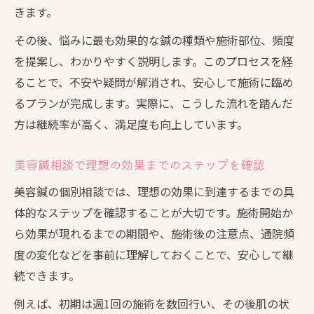
きます。
美容鍼相談で施術前後の注意点を教わる重
要性
その後、悩みに最も効果的な鍼の種類や施術部位、頻度
を提案し、わかりやすく説明します。このプロセスを経
美容鍼経験者の視点で個別相談活用術を伝授
ることで、不安や疑問が解消され、安心して施術に臨め
美容鍼経験者が語る個別相談での満足ポイ
るプランが完成します。実際に、こうした流れを踏んだ
ント
方は継続率が高く、満足度も向上しています。
美容鍼個別相談で実感した安心感と選び方
のコツ
美容鍼相談で理想の効果までのステップを確認
美容鍼の施術前後で役立つ相談内容を徹底
美容鍼の個別相談では、理想の効果に到達するまでの具
解説
体的なステップを確認することが大切です。施術開始か
美容鍼経験談から学ぶ相談時の注意事項
ら効果が現れるまでの期間や、施術後の注意点、通院頻
美容鍼相談で失敗を防ぐための実践的アド
度の変化などを事前に理解しておくことで、安心して継
バイス
続できます。
例えば、初期は週1回の施術を数回行い、その後肌の状