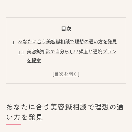
目次
あなたに合う美容鍼相談で理想の通い方を発見
美容鍼相談で自分らしい頻度と通院プラン
を提案
美容鍼の個別相談で生活リズムに合う通い
方を見極める
相談時に明確化する美容鍼の回数と目標設
定のコツ
あなたに合う美容鍼相談で理想の通
美容鍼の悩みに寄り添う最適なプラン選び
い方を発見
の流れ
美容鍼相談で理想の効果までのステップを