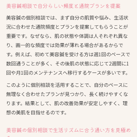
確認
美容鍼相談で自分らしい頻度と通院プランを提案
美容鍼の個別相談が叶える安心プランの選び方
美容鍼の個別相談では、まず自分の肌質や悩み、生活状
美容鍼個別相談で安心できるプラン選定の
況に合わせた通院頻度とプランを提案してもらうことが
ポイント
重要です。なぜなら、肌の状態や体調は人それぞれ異な
美容鍼相談でリスクやメリットを丁寧に説
り、画一的な頻度では効果が薄れる場合があるからで
明してもらう
す。例えば、初めて美容鍼を受ける方は週1回のペースで
数回通うことが多く、その後肌の状態に応じて2週間に1
美容鍼の通院計画作成で生活や予算との両
回や月1回のメンテナンスへ移行するケースが多いです。
立を実現
施術前に確認したい美容鍼のプラン内容と
このように個別相談を活用することで、自分のペースに
注意点
無理なく合わせたプランが見つかり、長く続けやすくな
個別相談で納得できる美容鍼の通い方を明
ります。結果として、肌の改善効果が安定しやすく、理
確に
想の美肌を目指せるのです。
初回相談で不安を解消する美容鍼のヒント集
美容鍼の個別相談で生活リズムに合う通い方を見極め
美容鍼初回相談でよくある疑問と解決策を