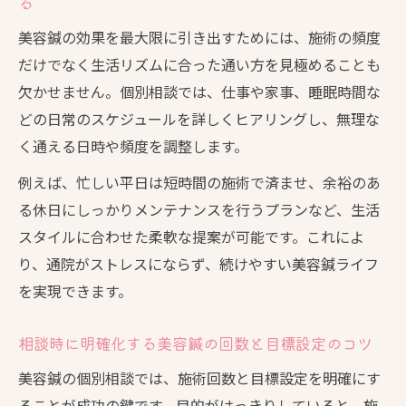
る
共有
美容鍼の効果を最大限に引き出すためには、施術の頻度
初めての美容鍼相談で質問すべきポイント
だけでなく生活リズムに合った通い方を見極めることも
を整理
欠かせません。個別相談では、仕事や家事、睡眠時間な
美容鍼の料金や施術内容を初回相談でしっ
どの日常のスケジュールを詳しくヒアリングし、無理な
かり確認
く通える日時や頻度を調整します。
美容鍼相談時に不安を減らすヒアリングの
例えば、忙しい平日は短時間の施術で済ませ、余裕のあ
コツ
る休日にしっかりメンテナンスを行うプランなど、生活
美容鍼初回の持ち物や準備事項を事前にチ
スタイルに合わせた柔軟な提案が可能です。これによ
ェック
り、通院がストレスにならず、続けやすい美容鍼ライフ
続けやすい美容鍼ライフは個別相談から始まる
を実現できます。
美容鍼個別相談で無理なく続ける通院計画
を作成
相談時に明確化する美容鍼の回数と目標設定のコツ
美容鍼相談を活用して継続しやすい頻度を
美容鍼の個別相談では、施術回数と目標設定を明確にす
設定
ることが成功の鍵です。目的がはっきりしていると、施